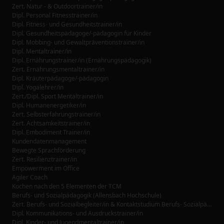
Zert. Natur - & Outdoortrainer/in
Dipl. Personal Fitnesstrainer/in
Dipl. Fitness- und Gesundheitstrainer/in
Dipl. Gesundheitspädagoge/-pädagogin für Kinder
Dipl. Mobbing- und Gewaltpräventionstrainer/in
Dipl. Mentaltrainer/in
Dipl. Ernährungstrainer/in (Ernährungspädagogik)
Zert. Ernährungsmentaltrainer/in
Dipl. Kräuterpädagoge/-pädagogin
Dipl. Yogalehrer/in
Zert./Dipl. Sport Mentaltrainer/in
Dipl. Humanenergetiker/in
Zert. Selbsterfahrungstrainer/in
Zert. Achtsamkeitstrainer/in
Dipl. Embodiment Trainer/in
Kundendatenmanagement
Bewegte Sprachförderung
Zert. Resilienztrainer/in
Empowerment im Office
Agiler Coach
Kochen nach den 5 Elementen der TCM
Berufs- und Sozialpädagogik (Allensbach Hochschule)
Zert. Berufs- und Sozialbegleiter/in & Kontaktstudium Berufs- Sozialpädagogik (Allensbach Hochschule)
Dipl. Kommunikations- und Ausdruckstrainer/in
Dipl. Kinder- und Jugendmentaltrainer/in