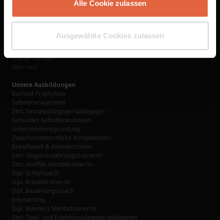
Alle Cookie zulassen
Links
Ausbildungen
Jetzt buchen
Ausgewählte Cookies zulassen
Learn@Home Premium
Förderungsmöglichkeiten
Trainer werden
Über uns
Unsere Ausbildungen
Burnout Prophylaxe
Selbstmanagement
Zert. Sexualpädagoge/-pädagogin
Gesundes Selbstbewusstsein
Unternehmensgründung
Zwischenmenschliche Kompetenzen
Breathwork & Atemtechniken
Zert. Vegan-Ernährungstrainer/in
Zert. Konflikt Mentaltrainer/in
Dipl. Schlafcoach
Dipl. Kreativtrainer/in
Dipl. Beziehungscoach
Jobcoaching
Dipl. Business Mentaltrainer/in
Zert. Spiel- und Erlebnispädagoge/-pädagogin