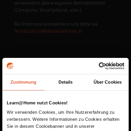
verwendest deine eigenen Betriebsmittel
(Computer, Smartphone, usw.).
Bei Interesse kontaktiere uns bitte via
fernstudium@vitalakademie.at
Unsere Fernstudien sind
auf dem Smartphone und
Zustimmung
Details
Über Cookies
im Browser verfügbar
Learn@Home nutzt Cookies!
Wir verwenden Cookies, um Ihre Nutzererfahrung zu
App Store ist eine Marke von Apple Inc., eingetragen in den USA und anderen Ländern
verbessern. Weitere Informationen zu Cookies erhalten
und Regionen. Google Play und das Google Play-Logo sind Marken von Google LLC.
Sie in diesem Cookiebanner und in unserer