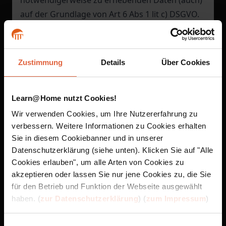
notwendigerweise zu erhebenden Daten (auch)
auf der Grundlage von Art 6 Abs 1 lit c) DSGVO.
Die Daten werden so lange verarbeitet und
gespeichert, wie dies für die Erfüllung der
Vertragsverhältnisse (einschließlich
Zustimmung
Details
Über Cookies
nachvertraglicher Pflichten) und aus
gesetzlichen (insbesondere umsatzsteuerlichen)
Gründen notwendig ist.
Learn@Home nutzt Cookies!
Sofern dies zum Zwecke der Erfüllung des
Wir verwenden Cookies, um Ihre Nutzererfahrung zu
verbessern. Weitere Informationen zu Cookies erhalten
Vertrages erforderlich ist, werden Daten von
Sie in diesem Cookiebanner und in unserer
Kunden auf der Grundlage von Art 6 Abs 1 lit b)
Datenschutzerklärung (siehe unten). Klicken Sie auf "Alle
DSGVO auch an die mit der Abwicklung des
Cookies erlauben", um alle Arten von Cookies zu
Vertragsverhältnisses befassten
akzeptieren oder lassen Sie nur jene Cookies zu, die Sie
Erfüllungsgehilfen von
ENGEL LEARN
(wie
für den Betrieb und Funktion der Webseite ausgewählt
Lehrpersonen und Trainer) und an der
ENGEL
haben. (
zur Datenschutzerklärung
) (
zum Impressum
)
LEARN
nicht zurechenbare Vertragspartner