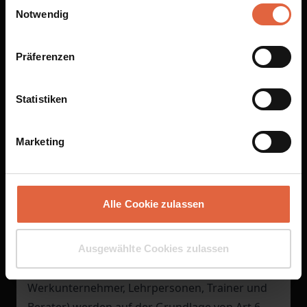
weitergegeben. An andere Kunden (etwa
Einwilligungsauswahl
Notwendig
Teilnehmer desselben Fernlehrganges) werden
Daten nur auf Grundlage einer Einwilligung
gemäß Art 6 Abs 1 lit a) DSGVO weitergegeben.
Präferenzen
Speicherdauer ist die Dauer des
Vertragsverhältnisses (einschließlich
Statistiken
nachvertraglicher Pflichten).
4.4.
Verarbeitung von Daten im Rahmen
Marketing
anderer Vertragsverhältnisse mit von (von
Kunden verschiedenen) Vertragspartnern und
deren Kontaktpersonen
Alle Cookie zulassen
Auch zum Zwecke der Abwicklung
(vor-/nach-)vertraglicher Verhältnisse mit (von
Kunden verschiedenen) Vertragspartnern von
Ausgewählte Cookies zulassen
ENGEL LEARN
und deren Kontaktpersonen (zB
Werkunternehmer, Lehrpersonen, Trainer und