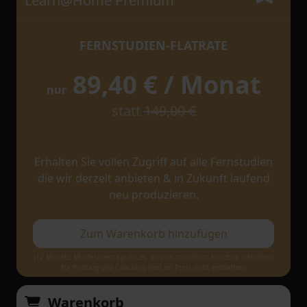
Learn@Home Premium
FERNSTUDIEN-FLATRATE
89,40 € / Monat
nur
statt
149,00 €
Erhalten Sie vollen Zugriff auf alle Fernstudien
die wir derzeit anbieten & in Zukunft laufend
neu produzieren.
Zum Warenkorb hinzufügen
(12 Monate Mindestvertragsdauer, danach monatlich kündbar. Gebühren
für Prüfung und Coaching sind im Preis nicht enthalten)
Warenkorb