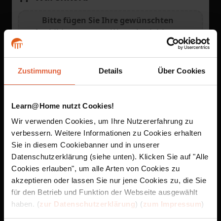
Bitte fügen Sie Ihre gewünschten
Ausbildungen zum Warenkorb hinzu.
Gesamtsumme
0,00 €
Zustimmung
Details
Über Cookies
Gutscheincode
Anwenden
Learn@Home nutzt Cookies!
Wir verwenden Cookies, um Ihre Nutzererfahrung zu
verbessern. Weitere Informationen zu Cookies erhalten
Weiter
Sie in diesem Cookiebanner und in unserer
Datenschutzerklärung (siehe unten). Klicken Sie auf "Alle
Cookies erlauben", um alle Arten von Cookies zu
akzeptieren oder lassen Sie nur jene Cookies zu, die Sie
für den Betrieb und Funktion der Webseite ausgewählt
haben. (
zur Datenschutzerklärung
) (
zum Impressum
)
Unsere Fernstudien sind