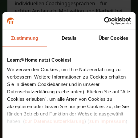
individuellen Coachinggesprächen – für
echten Austausch, Motivation und Klarheit bei
Fragen.
Setzen Sie Ihr Wissen direkt im Alltag um –
zum Beispiel im Familien- oder Freundeskreis.
Zustimmung
Details
Über Cookies
So wird Theorie schnell zur gelebten Praxis.
Am Ende präsentieren Sie Ihre Ergebnisse
bequem online und absolvieren eine
Learn@Home nutzt Cookies!
mündliche Prüfung – klar strukturiert und gut
vorbereitet.
Wir verwenden Cookies, um Ihre Nutzererfahrung zu
Alle Inhalte sind auch über unsere App
verbessern. Weitere Informationen zu Cookies erhalten
jederzeit und ortsunabhängig abrufbar – Ihre
Sie in diesem Cookiebanner und in unserer
Ausbildung passt sich Ihrem Leben an.
Datenschutzerklärung (siehe unten). Klicken Sie auf "Alle
Cookies erlauben", um alle Arten von Cookies zu
akzeptieren oder lassen Sie nur jene Cookies zu, die Sie
Die Module der Ausbildung im
für den Betrieb und Funktion der Webseite ausgewählt
Überblick
haben. (
zur Datenschutzerklärung
) (
zum Impressum
)
Einführung in die Trauer-, Verlust- und
Veränderungsbegleitung