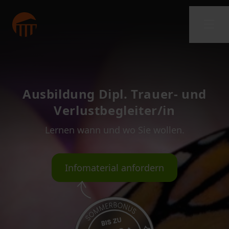
Ausbildung Dipl. Trauer- und
Verlustbegleiter/in
Lernen wann und wo Sie wollen.
Infomaterial anfordern