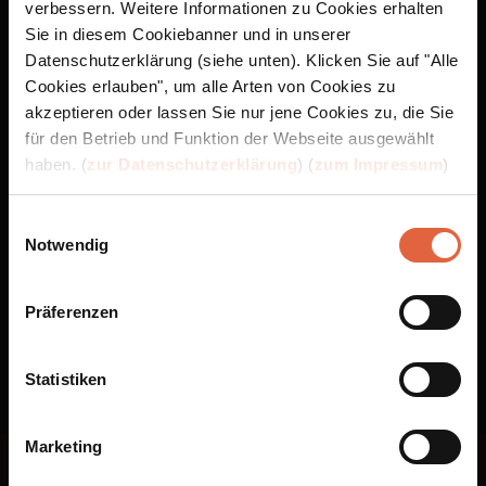
verbessern. Weitere Informationen zu Cookies erhalten
Sie in diesem Cookiebanner und in unserer
App Store ist eine Marke von Apple Inc., eingetragen in den USA und anderen Ländern
Datenschutzerklärung (siehe unten). Klicken Sie auf "Alle
und Regionen. Google Play und das Google Play-Logo sind Marken von Google LLC.
Cookies erlauben", um alle Arten von Cookies zu
akzeptieren oder lassen Sie nur jene Cookies zu, die Sie
für den Betrieb und Funktion der Webseite ausgewählt
haben. (
zur Datenschutzerklärung
) (
zum Impressum
)
Einwilligungsauswahl
Notwendig
Präferenzen
Statistiken
Marketing
Folge uns bei