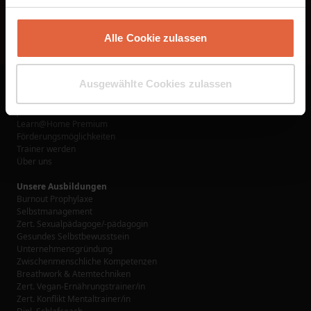
Alle Cookie zulassen
Ausgewählte Cookies zulassen
Links
Ausbildungen
Jetzt buchen
Learn@Home Premium
Förderungsmöglichkeiten
Trainer werden
Über uns
Unsere Ausbildungen
Burnout Prophylaxe
Selbstmanagement
Zert. Sexualpädagoge/-pädagogin
Gesundes Selbstbewusstsein
Unternehmensgründung
Zwischenmenschliche Kompetenzen
Breathwork & Atemtechniken
Zert. Vegan-Ernährungstrainer/in
Zert. Konflikt Mentaltrainer/in