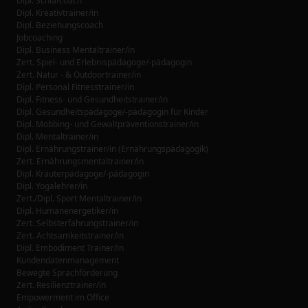
Dipl. Schlafcoach
Dipl. Kreativtrainer/in
Dipl. Beziehungscoach
Jobcoaching
Dipl. Business Mentaltrainer/in
Zert. Spiel- und Erlebnispädagoge/-pädagogin
Zert. Natur - & Outdoortrainer/in
Dipl. Personal Fitnesstrainer/in
Dipl. Fitness- und Gesundheitstrainer/in
Dipl. Gesundheitspädagoge/-pädagogin für Kinder
Dipl. Mobbing- und Gewaltpräventionstrainer/in
Dipl. Mentaltrainer/in
Dipl. Ernährungstrainer/in (Ernährungspädagogik)
Zert. Ernährungsmentaltrainer/in
Dipl. Kräuterpädagoge/-pädagogin
Dipl. Yogalehrer/in
Zert./Dipl. Sport Mentaltrainer/in
Dipl. Humanenergetiker/in
Zert. Selbsterfahrungstrainer/in
Zert. Achtsamkeitstrainer/in
Dipl. Embodiment Trainer/in
Kundendatenmanagement
Bewegte Sprachförderung
Zert. Resilienztrainer/in
Empowerment im Office