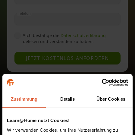
Telefon
*
Ich bestätige die
Datenschutzerklärung
gelesen und verstanden zu haben.
JETZT KOSTENLOS ANFORDERN
Zustimmung
Details
Über Cookies
Unsere Fernstudien sind
auf dem Smartphone und
Learn@Home nutzt Cookies!
im Browser verfügbar
Wir verwenden Cookies, um Ihre Nutzererfahrung zu